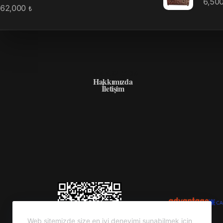
6,50
62,000
₺
HAKKIMIZDA
Hakkımızda
İletişim
Web sitemizde size en iyi deneyimi sunabilmek için