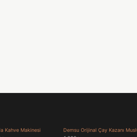
a Kahve Makinesi
Demsu Orijinal Çay Kazanı Mus