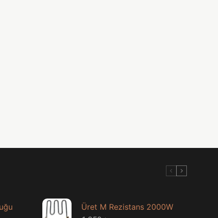
luğu
Üret M Rezistans 2000W