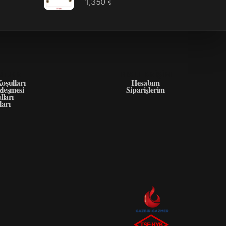
1,350
₺
GILER
HIZLI ERIŞIM
oşulları
Hesabım
zleşmesi
Siparişlerim
lları
ları