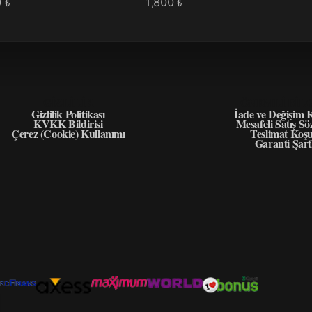
0
1,800
₺
₺
GIZLILIK
ÖNEMLI BIL
Gizlilik Politikası
İade ve Değişim K
KVKK Bildirisi
Mesafeli Satış Sö
Çerez (Cookie) Kullanımı
Teslimat Koşu
Garanti Şart