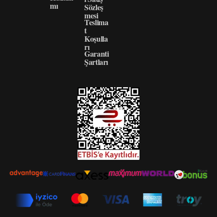
mı
Sözleş
mesi
Teslima
t
Koşulla
rı
Garanti
Şartları