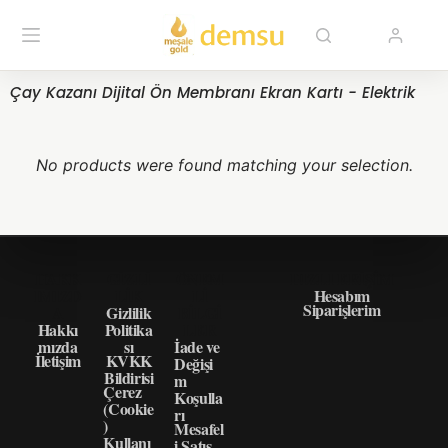
Çay Kazanı Dijital Ön Membranı Ekran Kartı - Elektrik
No products were found matching your selection.
HAKK
GIZLI
ÖNEM
HIZLI ERIŞIM
IMIZD
LIK
LI
Hesabım
Siparişlerim
A
Gizlilik
BILGI
Hakkı
Politika
LER
mızda
sı
İade ve
İletişim
KVKK
Değişi
Bildirisi
m
Çerez
Koşulla
(Cookie
rı
)
Mesafel
Kullanı
i Satış