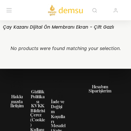
Çay Kazanı Dijital Ön Membranı Ekran - Çift Gazlı
No products were found matching your selection.
HAKK
GIZLI
ÖNEM
HIZLI ERIŞIM
IMIZD
LIK
LI
Hesabım
Siparişlerim
A
Gizlilik
BILGI
Hakkı
Politika
LER
mızda
sı
İade ve
İletişim
KVKK
Değişi
Bildirisi
m
Çerez
Koşulla
(Cookie
rı
)
Mesafel
Kullanı
i Satış