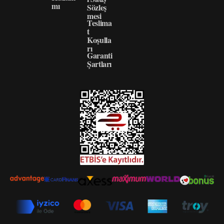
mı
Sözleş
mesi
Teslima
t
Koşulla
rı
Garanti
Şartları