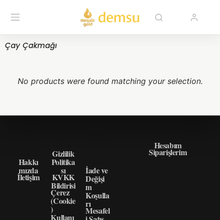
Çay Çakmağı
No products were found matching your selection.
HAKK
GIZLI
ÖNEM
HIZLI ERIŞIM
IMIZD
LIK
LI
Hesabım
Siparişlerim
A
Gizlilik
BILGI
Hakkı
Politika
LER
mızda
sı
İade ve
İletişim
KVKK
Değişi
Bildirisi
m
Çerez
Koşulla
(Cookie
rı
)
Mesafel
Kullanı
i Satış