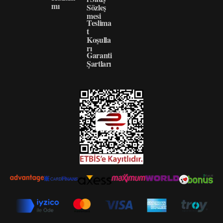
mı
Sözleş
mesi
Teslima
t
Koşulla
rı
Garanti
Şartları