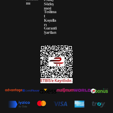
mı
Sözleş
mesi
Teslima
t
Koşulla
rı
Garanti
Şartları