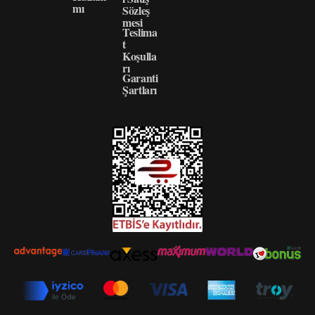
mı
Sözleş
mesi
Teslima
t
Koşulla
rı
Garanti
Şartları