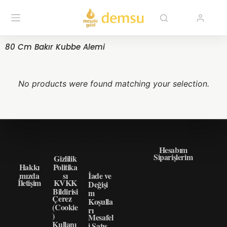
80 Cm Bakır Kubbe Alemi
No products were found matching your selection.
HAKK
GIZLI
ÖNEM
HIZLI ERIŞIM
IMIZD
LIK
LI
Hesabım
Siparişlerim
A
Gizlilik
BILGI
Hakkı
Politika
LER
mızda
sı
İade ve
İletişim
KVKK
Değişi
Bildirisi
m
Çerez
Koşulla
(Cookie
rı
)
Mesafel
Kullanı
i Satış