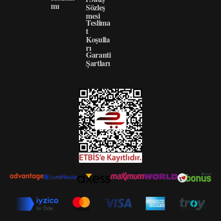
mı
Sözleş
mesi
Teslima
t
Koşulla
rı
Garanti
Şartları