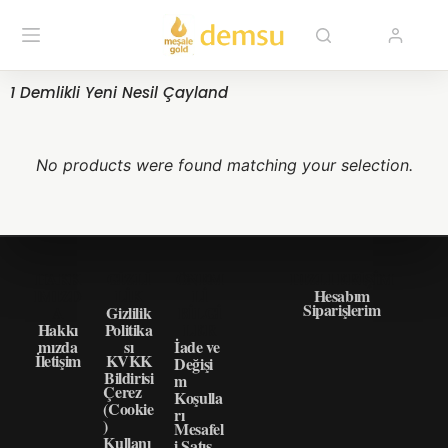
1 Demlikli Yeni Nesil Çayland
No products were found matching your selection.
HAKK
GIZLI
ÖNEM
HIZLI ERIŞIM
IMIZD
LIK
LI
Hesabım
Siparişlerim
A
Gizlilik
BILGI
Hakkı
Politika
LER
mızda
sı
İade ve
İletişim
KVKK
Değişi
Bildirisi
m
Çerez
Koşulla
(Cookie
rı
)
Mesafel
Kullanı
i Satış