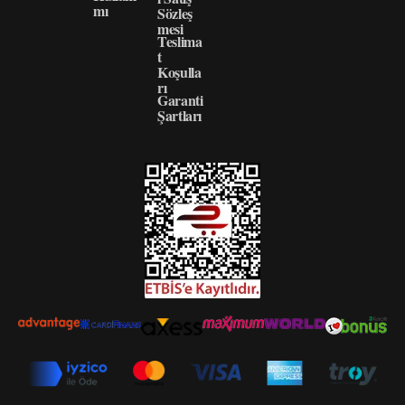
mı
Sözleş
mesi
Teslima
t
Koşulla
rı
Garanti
Şartları