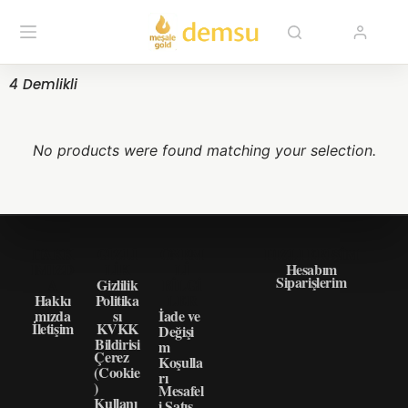
4 Demlikli
No products were found matching your selection.
HAKK
GIZLI
ÖNEM
HIZLI ERIŞIM
IMIZD
LIK
LI
Hesabım
Siparişlerim
A
Gizlilik
BILGI
Hakkı
Politika
LER
mızda
sı
İade ve
İletişim
KVKK
Değişi
Bildirisi
m
Çerez
Koşulla
(Cookie
rı
)
Mesafel
Kullanı
i Satış