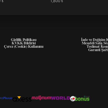
0
1,800
₺
₺
GIZLILIK
ÖNEMLI BIL
Gizlilik Politikası
İade ve Değişim K
KVKK Bildirisi
Mesafeli Satış Sö
Çerez (Cookie) Kullanımı
Teslimat Koşu
Garanti Şart