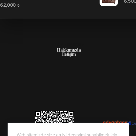
6,50
62,000
₺
HAKKIMIZDA
Hakkımızda
İletişim
Web sitemizde size en iyi deneyimi sunabilmek için