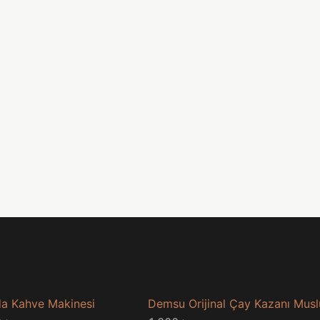
a Kahve Makinesi
Demsu Orijinal Çay Kazanı Mus