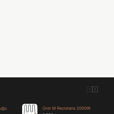
luğu
Üret M Rezistans 2000W