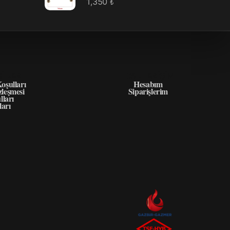
1,350
₺
GILER
HIZLI ERIŞIM
oşulları
Hesabım
zleşmesi
Siparişlerim
lları
ları