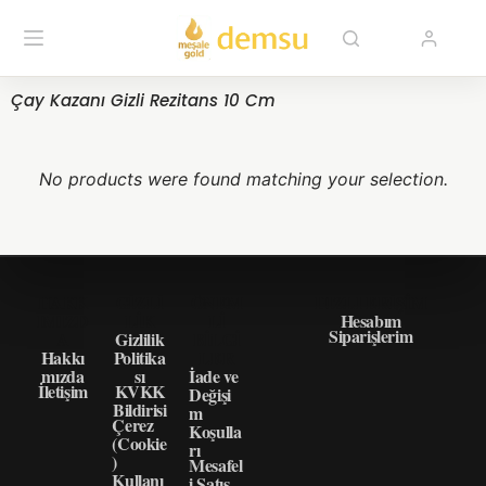
Çay Kazanı Gizli Rezitans 10 Cm
No products were found matching your selection.
HAKK
GIZLI
ÖNEM
HIZLI ERIŞIM
IMIZD
LIK
LI
Hesabım
Siparişlerim
A
Gizlilik
BILGI
Hakkı
Politika
LER
mızda
sı
İade ve
İletişim
KVKK
Değişi
Bildirisi
m
Çerez
Koşulla
(Cookie
rı
)
Mesafel
Kullanı
i Satış