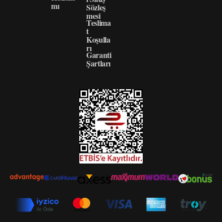
mı
Sözleş
mesi
Teslima
t
Koşulla
rı
Garanti
Şartları