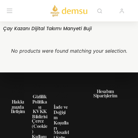
Çay Kazanı Dijital Takımı Manyeti Buji
No products were found matching your selection.
HAKK
GIZLI
ÖNEM
HIZLI ERIŞIM
IMIZD
LIK
LI
Hesabım
Siparişlerim
A
Gizlilik
BILGI
Hakkı
Politika
LER
mızda
sı
İade ve
İletişim
KVKK
Değişi
Bildirisi
m
Çerez
Koşulla
(Cookie
rı
)
Mesafel
Kullanı
i Satış