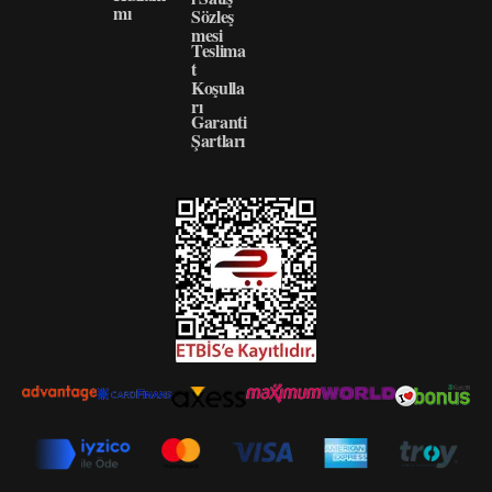
mı
Sözleş
mesi
Teslima
t
Koşulla
rı
Garanti
Şartları