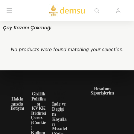
Çay Kazanı Çakmağı
No products were found matching your selection.
HAKK
GIZLI
ÖNEM
HIZLI ERIŞIM
IMIZD
LIK
LI
Hesabım
Siparişlerim
A
Gizlilik
BILGI
Hakkı
Politika
LER
mızda
sı
İade ve
İletişim
KVKK
Değişi
Bildirisi
m
Çerez
Koşulla
(Cookie
rı
)
Mesafel
Kullanı
i Satış