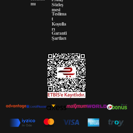
mı
Sözleş
mesi
Teslima
t
Koşulla
rı
Garanti
Şartları