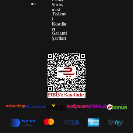
mı
Sözleş
mesi
Teslima
t
Koşulla
rı
Garanti
Şartları