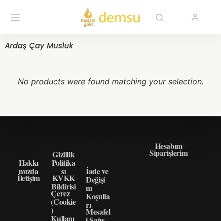
Ardaş Çay Musluk
No products were found matching your selection.
HAKK
GIZLI
ÖNEM
HIZLI ERIŞIM
IMIZD
LIK
LI
Hesabım
Siparişlerim
A
Gizlilik
BILGI
Hakkı
Politika
LER
mızda
sı
İade ve
İletişim
KVKK
Değişi
Bildirisi
m
Çerez
Koşulla
(Cookie
rı
)
Mesafel
Kullanı
i Satış