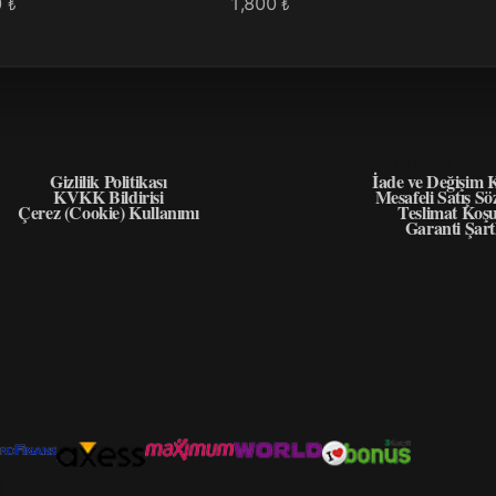
0
1,800
₺
₺
GIZLILIK
ÖNEMLI BIL
Gizlilik Politikası
İade ve Değişim K
KVKK Bildirisi
Mesafeli Satış Sö
Çerez (Cookie) Kullanımı
Teslimat Koşu
Garanti Şart