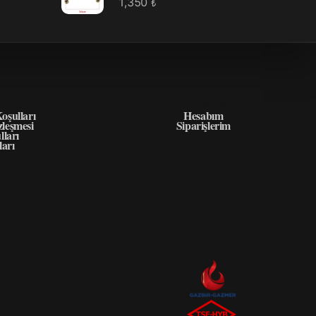
1,350
₺
GILER
HIZLI ERIŞIM
oşulları
Hesabım
zleşmesi
Siparişlerim
lları
ları