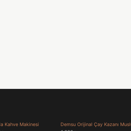
a Kahve Makinesi
Demsu Orijinal Çay Kazanı Mus