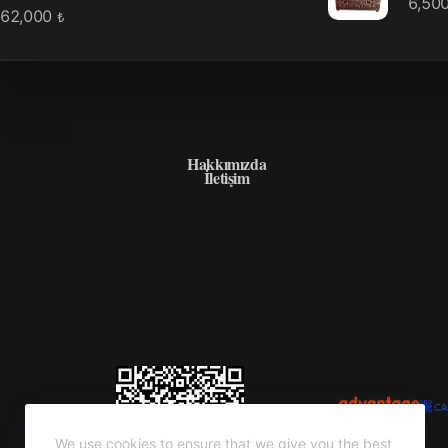
6,50
62,000
₺
HAKKIMIZDA
Hakkımızda
İletişim
We use cookies to ensure that we give you the best