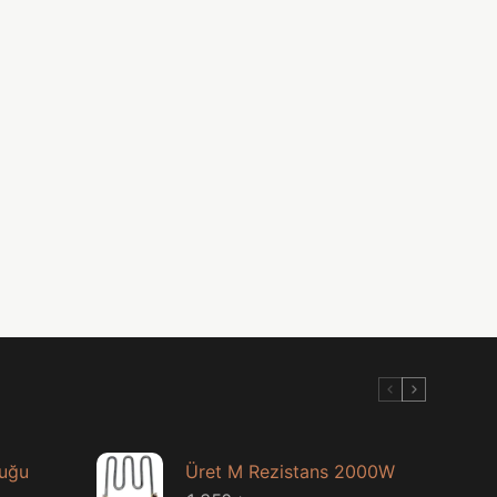
luğu
Üret M Rezistans 2000W